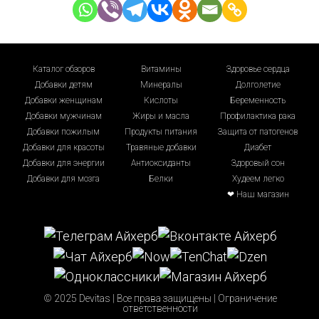
Каталог обзоров
Витамины
Здоровье сердца
Добавки детям
Минералы
Долголетие
Добавки женщинам
Кислоты
Беременность
Добавки мужчинам
Жиры и масла
Профилактика рака
Добавки пожилым
Продукты питания
Защита от патогенов
Добавки для красоты
Травяные добавки
Диабет
Добавки для энергии
Антиоксиданты
Здоровый сон
Добавки для мозга
Белки
Худеем легко
❤ Наш магазин
© 2025 Devitas | Все права защищены |
Ограничение
ответственности