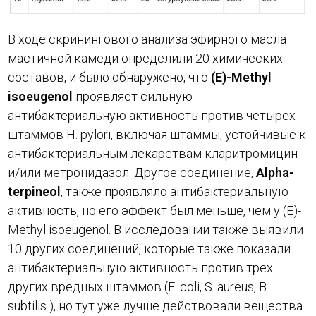
В ходе скринингового анализа эфирного масла
мастичной камеди определили 20 химических
составов, и было обнаружено, что
(E)-
Methyl
isoeugenol
проявляет сильную
антибактериальную активность против четырех
штаммов H. pylori, включая штаммы, устойчивые к
антибактериальным лекарствам кларитромицин
и/или метронидазол. Другое соединение,
Alpha-
terpineol
, также проявляло антибактериальную
активность, но его эффект был меньше, чем у (E)-
Methyl isoeugenol. В исследовании также выявили
10 других соединений, которые также показали
антибактериальную активность против трех
других вредных штаммов (E. coli, S. aureus, B.
subtilis ), но тут уже лучше действовали вещества