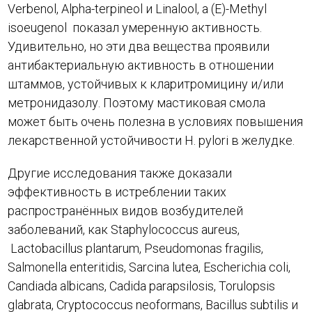
Verbenol, Alpha-terpineol и Linalool, а (E)-Methyl
isoeugenol показал умеренную активность.
Удивительно, но эти два вещества проявили
антибактериальную активность в отношении
штаммов, устойчивых к кларитромицину и/или
метронидазолу. Поэтому мастиковая смола
может быть очень полезна в условиях повышения
лекарственной устойчивости H. pylori в желудке.
Другие исследования также доказали
эффективность в истреблении таких
распространённых видов возбудителей
заболеваний, как Staphylococcus aureus,
Lactobacillus plantarum, Pseudomonas fragilis,
Salmonella enteritidis, Sarcina lutea, Escherichia coli,
Candiada albicans, Cadida parapsilosis, Torulopsis
glabrata, Cryptococcus neoformans, Bacillus subtilis и