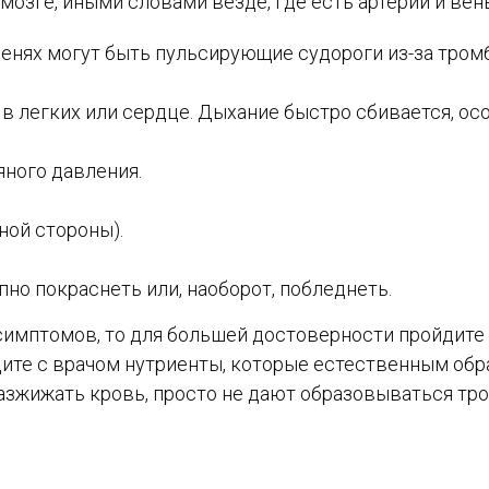
в мозге, иными словами везде, где есть артерии и вен
оленях могут быть пульсирующие судороги из-за тром
в легких или сердце. Дыхание быстро сбивается, ос
ного давления.
дной стороны).
но покраснеть или, наоборот, побледнеть.
 симптомов, то для большей достоверности пройдите
ите с врачом нутриенты, которые естественным обр
 разжижать кровь, просто не дают образовываться тр