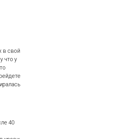
х в свой
у что у
кто
ерейдете
биралась
сле 40