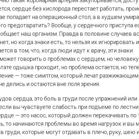
но такая: коронарная артерия закупоривается, досту
ся, сердце без кислорода перестает работать, прои
е попадает на операционный стол, а в худшем умира
его предотвратить? Вообще, у сердечного приступа е
общает наш организм. Правда в половине случаев в
т, но когда знаки есть, то нельзя их игнорировать и
тся в том, что, когда люди идут к врачу, эти знаки
может говорить о проблемах с сердцем, но человеку
тате одышка проходит, но проблема остается, но теп
авление — тоже симптом, который лечат разжижающим
е делись и остаются вне поля зрения.
дов сердца, это боль в груди после упражнений или
 если вы чувствуете слабость при подъеме по лестни
ердце — это насос, который должен перекачивать по 
вь, то начинаются проблемы во время нагрузок и вы 
в груди, которые могут отдавать в плечо, руку, шею 