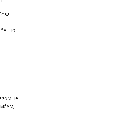
ы.
боза
обенно
азом не
омбам,