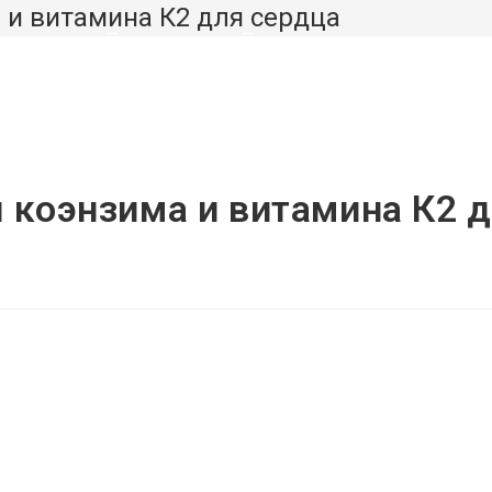
 и витамина К2 для сердца
РОВЬЕ
МАГАЗИН
О НАС
ПЕРЕКЛЮЧИТЬ
ПОИСК
 коэнзима и витамина К2 
ПО
ВЕБ-
САЙТУ