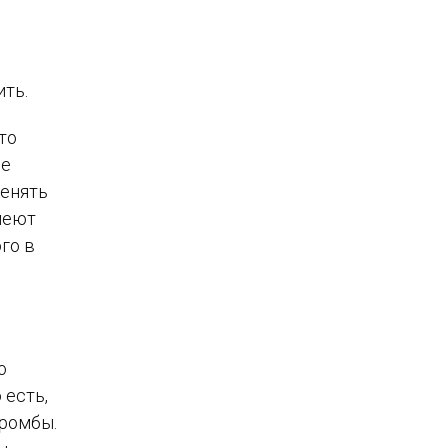
ить.
то
ие
менять
имеют
го в
о
 есть,
тромбы.