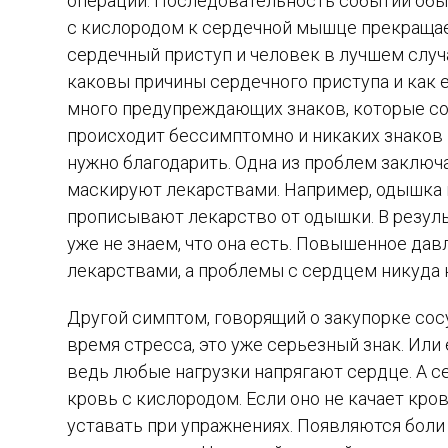
операции. Последовательность событий обыч
с кислородом к сердечной мышце прекращает
сердечный приступ и человек в лучшем случа
каковы причины сердечного приступа и как 
много предупреждающих знаков, которые со
происходит бессимптомно и никаких знаков не
нужно благодарить. Одна из проблем заключае
маскируют лекарствами. Например, одышка 
прописывают лекарство от одышки. В резуль
уже не знаем, что она есть. Повышенное д
лекарствами, а проблемы с сердцем никуда н
Другой симптом, говорящий о закупорке сосу
время стресса, это уже серьезный знак. Или
ведь любые нагрузки напрягают сердце. А с
кровь с кислородом. Если оно не качает кро
уставать при упражнениях. Появляются боли 