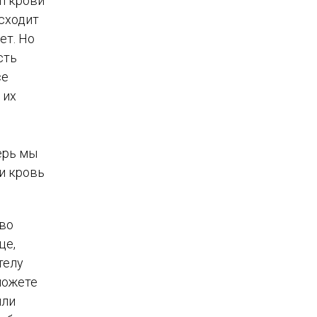
п крови
сходит
ет. Но
сть
се
 их
ерь мы
и кровь
 во
це,
телу
можете
или