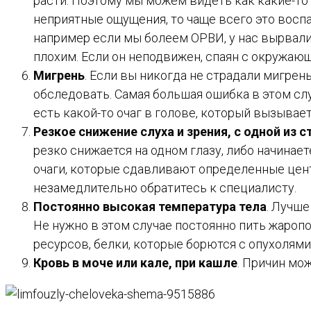
расти. Поэтому мы можем видеть как какие-то
неприятные ощущения, то чаще всего это восп
например если мы болеем ОРВИ, у нас вырвали 
плохим. Если он неподвижен, спаян с окружающ
Мигрень
. Если вы никогда не страдали мигрен
обследовать. Самая большая ошибка в этом слу
есть какой-то очаг в голове, который вызывае
Резкое снижение слуха и зрения, с одной из с
резко снижается на одном глазу, либо начинае
очаги, которые сдавливают определенные центр
незамедлительно обратитесь к специалисту.
Постоянно высокая температура тела
. Лучше
Не нужно в этом случае постоянно пить жароп
ресурсов, белки, которые борются с опухолям
Кровь в моче или кале, при кашле
. Причин мож