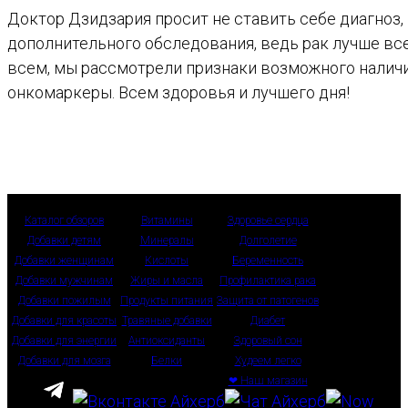
Доктор Дзидзария просит не ставить себе диагноз, 
дополнительного обследования, ведь рак лучше всег
всем, мы рассмотрели признаки возможного наличи
онкомаркеры. Всем здоровья и лучшего дня!
Каталог обзоров
Витамины
Здоровье сердца
Добавки детям
Минералы
Долголетие
Добавки женщинам
Кислоты
Беременность
Добавки мужчинам
Жиры и масла
Профилактика рака
Добавки пожилым
Продукты питания
Защита от патогенов
Добавки для красоты
Травяные добавки
Диабет
Добавки для энергии
Антиоксиданты
Здоровый сон
Добавки для мозга
Белки
Худеем легко
❤ Наш магазин