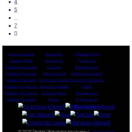
4
5
…
7
Перейти
на
следующую
Каталог обзоров
Витамины
Здоровье сердца
страницу
Добавки детям
Минералы
Долголетие
Добавки женщинам
Кислоты
Беременность
Добавки мужчинам
Жиры и масла
Профилактика рака
Добавки пожилым
Продукты питания
Защита от патогенов
Добавки для красоты
Травяные добавки
Диабет
Добавки для энергии
Антиоксиданты
Здоровый сон
Добавки для мозга
Белки
Худеем легко
❤ Наш магазин
© 2025 Devitas | Все права защищены |
Ограничение