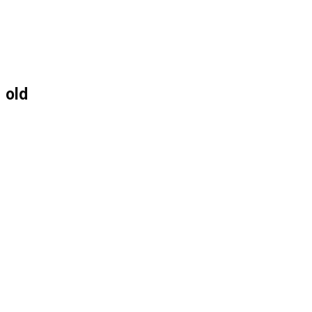
МЕНЮ
ЗАКРЫТЬ
ПО
old
ВЕБ-
САЙТУ