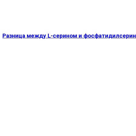
Разница между L-серином и фосфатидилсери