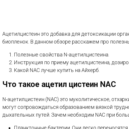
Ацетилцистеин это добавка для детоксикации орган
биопленок. В данном обзоре расскажем про полезн
Полезные свойства N-ацетилцистеина.
Инструкция по приему ацетилцистеина, дозиро
Какой NAC лучше купить на Айхерб.
Что такое ацетил цистеин NAC
N-ацетилцистеин (NAC) это муколитическое, отхар
могут сопровождаться образованием вязкой трудно
дыхательных путей. Зачем необходим NAC при боль
Планктонные бактерии. Они легко переносятся 