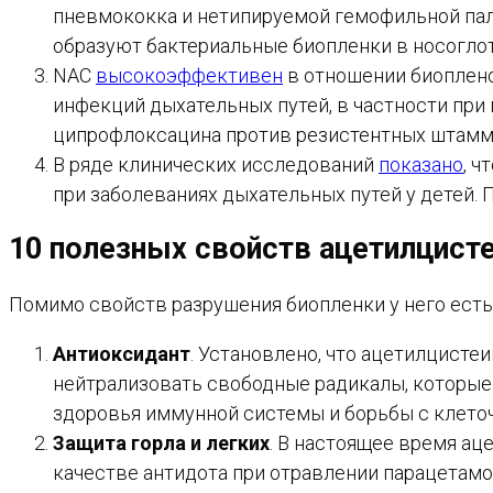
пневмококка и нетипируемой гемофильной пал
образуют бактериальные биопленки в носоглот
NAC
высокоэффективен
в отношении биоплено
инфекций дыхательных путей, в частности пр
ципрофлоксацина против резистентных штаммо
В ряде клинических исследований
показано
, 
при заболеваниях дыхательных путей у детей. 
10 полезных свойств
ацетилцист
Помимо свойств разрушения биопленки у него есть
Антиоксидант
. Установлено, что ацетилцисте
нейтрализовать свободные радикалы, которые 
здоровья иммунной системы и борьбы с клето
Защита горла и легких
. В настоящее время ац
качестве антидота при отравлении парацетамол