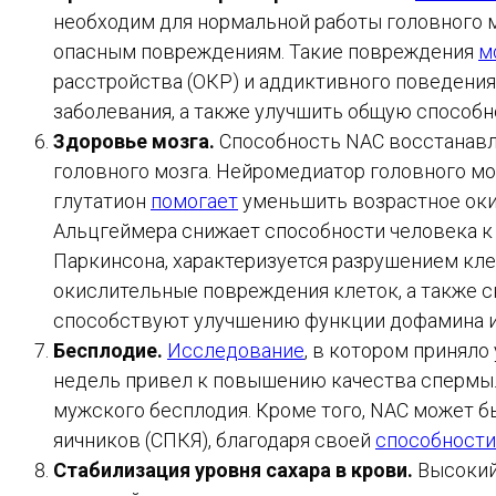
необходим для нормальной работы головного мо
опасным повреждениям. Такие повреждения
м
расстройства (ОКР) и аддиктивного поведени
заболевания, а также улучшить общую способн
Здоровье мозга.
Способность NAC восстанавли
головного мозга. Нейромедиатор головного моз
глутатион
помогает
уменьшить возрастное окис
Альцгеймера снижает способности человека к 
Паркинсона, характеризуется разрушением кл
окислительные повреждения клеток, а также 
способствуют улучшению функции дофамина и 
Бесплодие.
Исследование
, в котором приняло
недель привел к повышению качества спермы. 
мужского бесплодия. Кроме того, NAC может 
яичников (СПКЯ), благодаря своей
способности
Стабилизация уровня сахара в крови.
Высокий