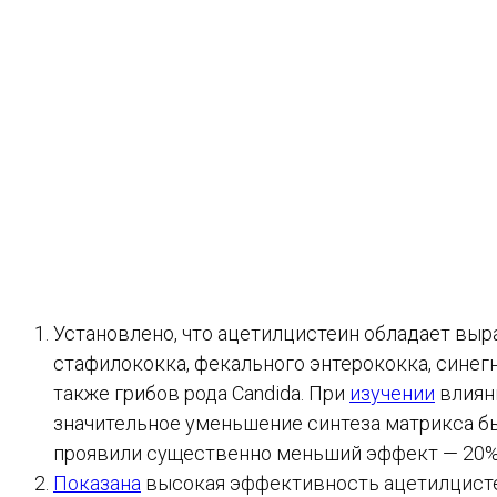
Установлено, что ацетилцистеин обладает вы
стафилококка, фекального энтерококка, синегн
также грибов рода Candida. При
изучении
влиян
значительное уменьшение синтеза матрикса бы
проявили существенно меньший эффект — 20%
Показана
высокая эффективность ацетилцисте