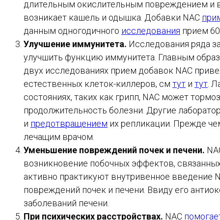
длительным окислительным повреждением и вос
возникает кашель и одышка. Добавки NAC
при
данным одногодичного
исследования
прием 60
Улучшение иммунитета.
Исследования ряда за
улучшить функцию иммунитета. Главным образо
двух исследованиях прием добавок NAC приве
естественных клеток-киллеров, см
тут
и
тут
. 
состояниях, таких как грипп, NAC может торм
продолжительность болезни. Другие лаборат
и
предотвращением
их репликации. Прежде чем
лечащим врачом.
Уменьшение повреждений почек и печени.
NA
возникновение побочных эффектов, связанных
активно практикуют внутривенное введение 
повреждений почек и печени. Ввиду его антио
заболеваний печени.
При психических расстройствах.
NAC
помогае