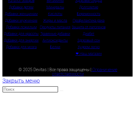
Каталог обзоров
Витамины
Здоровье сердца
Добавки детям
Минералы
Долголетие
Добавки женщинам
Кислоты
Беременность
Добавки мужчинам
Жиры и масла
Профилактика рака
Добавки пожилым
Продукты питания
Защита от патогенов
Добавки для красоты
Травяные добавки
Диабет
Добавки для энергии
Антиоксиданты
Здоровый сон
Добавки для мозга
Белки
Худеем легко
❤ Наш магазин
© 2025 Devitas | Все права защищены |
Ограничение
ответственности
Закрыть меню