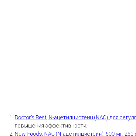
Doctor’s Best, N-ацетилцистеин (NAC) для регу
повышения эффективности.
Now Foods, NAC (N-ацетилцистеин), 600 мг, 250