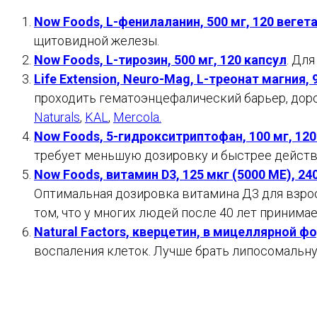
Now Foods, L-фенилаланин, 500 мг, 120 вегет
щитовидной железы.
Now Foods, L-тирозин, 500 мг, 120 капсул
. Дл
Life Extension, Neuro-Mag, L-треонат магния,
проходить гематоэнцефалический барьер, дорог
Naturals
,
KAL
,
Mercola.
Now Foods, 5-гидрокситриптофан, 100 мг, 120
требует меньшую дозировку и быстрее действ
Now Foods, витамин D3, 125 мкг (5000 МЕ), 24
Оптимальная дозировка витамина Д3 для взрос
том, что у многих людей после 40 лет принима
Natural Factors, кверцетин, в мицеллярной 
воспаления клеток. Лучше брать липосомальн