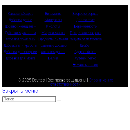
Каталог обзоров
Витамины
Здоровье сердца
Добавки детям
Минералы
Долголетие
Добавки женщинам
Кислоты
Беременность
Добавки мужчинам
Жиры и масла
Профилактика рака
Добавки пожилым
Продукты питания
Защита от патогенов
Добавки для красоты
Травяные добавки
Диабет
Добавки для энергии
Антиоксиданты
Здоровый сон
Добавки для мозга
Белки
Худеем легко
❤ Наш магазин
© 2025 Devitas | Все права защищены |
Ограничение
ответственности
Закрыть меню