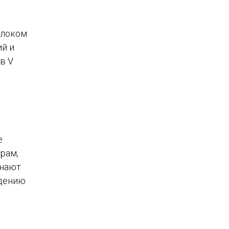
олоком
ий и
в V
е
рам,
инают
адению