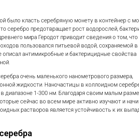
ой было класть серебряную монету в контейнер с м
 что серебро предотвращает рост водорослей, бактер
евнего мира Геродот приводит сведения о том, что 
походов пользовался питьевой водой, сохраняемой в
е описал антимикробные и бактерицидные свойства
ной.
еребра очень маленького нанометрового размера,
онной жидкости. Наночастицы в коллоидном серебр
в диапазоне 1-300 нм. Благодаря своим малым разме
оторые сейчас во всем мире активно изучают и нач
лоидных растворов является устойчивость к их вып
 серебра