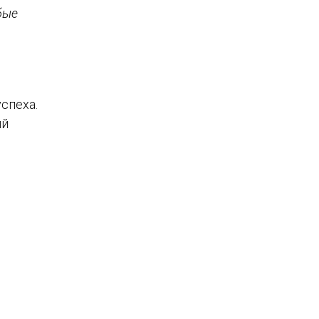
бые
спеха.
ый