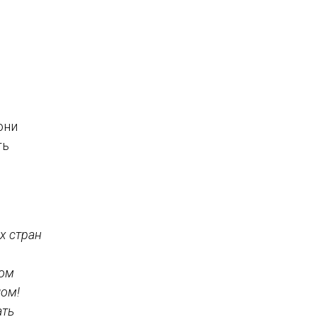
они
ть
х стран
ном
чом!
ать