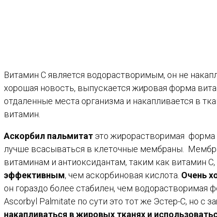
Витамин С является водорастворимым, он не накапл
хорошая новость, выпускается жировая форма витам
отдаленные места организма и накапливается в тк
витамин.
Аскорбил пальмитат
это жирорастворимая форма в
лучше всасываться в клеточные мембраны. Мембра
витаминам и антиоксидантам, таким как витамин С
эффективным
, чем аскорбиновая кислота.
Очень х
он гораздо более стабилен, чем водорастворимая 
Ascorbyl Palmitate по сути это тот же Эстер-С, но 
накапливаться в жировых тканях и использовать