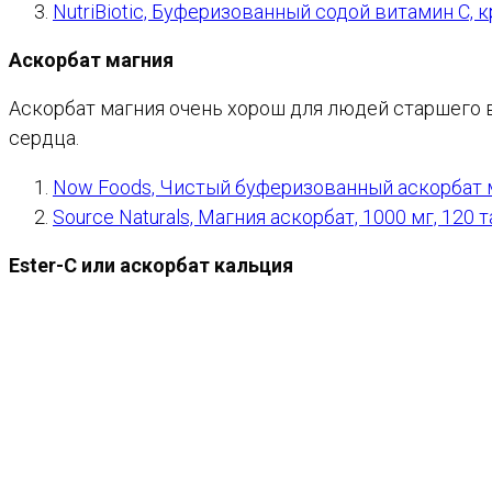
NutriBiotic, Буферизованный содой витамин C, 
Аскорбат магния
Аскорбат магния очень хорош для людей старшего во
сердца.
Now Foods, Чистый буферизованный аскорбат ма
Source Naturals, Магния аскорбат, 1000 мг, 120 
Ester-C или аскорбат кальция