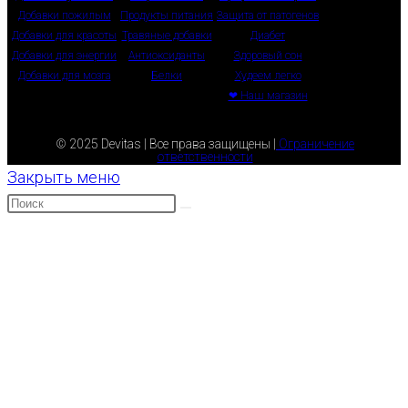
Добавки пожилым
Продукты питания
Защита от патогенов
Добавки для красоты
Травяные добавки
Диабет
Добавки для энергии
Антиоксиданты
Здоровый сон
Добавки для мозга
Белки
Худеем легко
❤ Наш магазин
© 2025 Devitas | Все права защищены |
Ограничение
ответственности
Закрыть меню