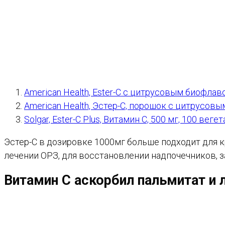
American Health, Ester-C с цитрусовым биофлав
American Health, Эстер-С, порошок с цитрусовы
Solgar, Ester-C Plus, Витамин C, 500 мг, 100 вег
Эстер-С в дозировке 1000мг больше подходит для к
лечении ОРЗ, для восстановлении надпочечников, з
Витамин С аскорбил пальмитат и