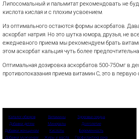
Липосомальный и пальмитат рекомендовать не будем
кислота кислая и с плохим усвоением.
Из оптимального остаются формы аскорбатов. Дава
аскорбат натрия. Но это шутка юмора, друзья, не в
ежедневного приема мы рекомендуем брать витам
этом аскорбат кальция чуть более предпочтительна,
Оптимальная дозировка аскорбатов 500-750мг в ден
противопоказания приема витамин С, это в первую 
Каталог обзоров
Витамины
Здоровье сердца
Добавки детям
Минералы
Долголетие
Добавки женщинам
Кислоты
Беременность
Добавки мужчинам
Жиры и масла
Профилактика рака