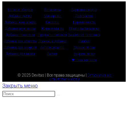
Каталог обзоров
Витамины
Здоровье сердца
Добавки детям
Минералы
Долголетие
Добавки женщинам
Кислоты
Беременность
Добавки мужчинам
Жиры и масла
Профилактика рака
Добавки пожилым
Продукты питания
Защита от патогенов
Добавки для красоты
Травяные добавки
Диабет
Добавки для энергии
Антиоксиданты
Здоровый сон
Добавки для мозга
Белки
Худеем легко
❤ Наш магазин
© 2025 Devitas | Все права защищены |
Ограничение
ответственности
Закрыть меню