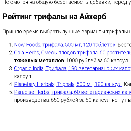
Не смотря на общую безопасность добавки, перед у
Рейтинг трифалы на Айхерб
Пришло время выбрать лучшие варианты трифалы на
Now Foods, трифала, 500 мг, 120 таблеток
. Бест
Gaia Herbs, Смесь плодов трифала, 60 растител
тяжелых металлов
. 1000 рублей за 60 капсул.
Organic India, Трифала, 180 вегетарианских капс
капсул.
Planetary Herbals, Triphala, 500 мг, 180 капсул
. К
Paradise Herbs, трифала, 60 вегетарианских кап
производства. 650 рублей за 60 капсул, но тут 