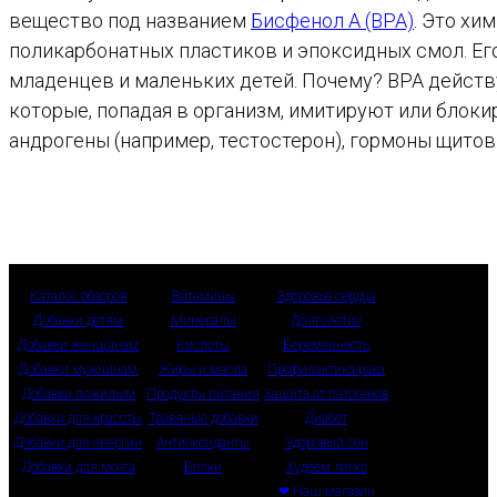
вещество под названием
Бисфенол А (BPA)
. Это хи
поликарбонатных пластиков и эпоксидных смол. Его
младенцев и маленьких детей. Почему? BPA действ
которые, попадая в организм, имитируют или блок
андрогены (например, тестостерон), гормоны щито
Каталог обзоров
Витамины
Здоровье сердца
Добавки детям
Минералы
Долголетие
Добавки женщинам
Кислоты
Беременность
Добавки мужчинам
Жиры и масла
Профилактика рака
Добавки пожилым
Продукты питания
Защита от патогенов
Добавки для красоты
Травяные добавки
Диабет
Добавки для энергии
Антиоксиданты
Здоровый сон
Добавки для мозга
Белки
Худеем легко
❤ Наш магазин